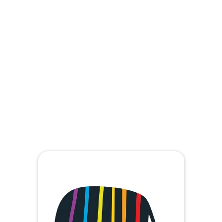
Podlahové nátěry