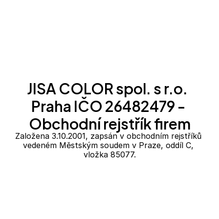
FIREMNÍ A FAKTURAČNÍ ÚDAJE
JISA COLOR spol. s r.o.  
Praha IČO 26482479 - 
Obchodní rejstřík firem
Založena 3.10.2001, zapsán v obchodním rejstříků 
vedeném Městským soudem v Praze, oddíl C, 
vložka 85077.